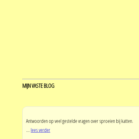
MIJN VASTE BLOG
Antwoorden op veel gestelde vragen over sproeien bij katten.
....
lees verder