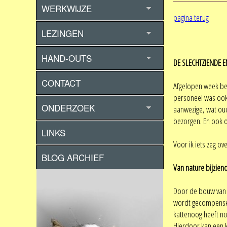
WERKWIJZE
pagina terug
LEZINGEN
HAND-OUTS
DE SLECHTZIENDE E
CONTACT
Afgelopen week bez
personeel was ook 
ONDERZOEK
aanwezige, wat oude
bezorgen. En ook 
LINKS
Voor ik iets zeg ov
BLOG ARCHIEF
Van nature bijzien
Door de bouw van he
wordt gecompensee
kattenoog heeft no
Hierdoor kan een k