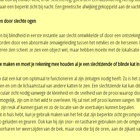
an een beperkt zicht bij nacht. Een genetische afwijking gekoppeld aan de vacht
een door slechte ogen
n bij blindheid in eerste instantie aan slecht ontwikkelde of door een ontsteki
rden door een abnormale zenuwgeleiding tussen het netvlies en de hersenen. De
ren zien scheel: ze zien een object wel, maar hebben moeite met de lokalisatie 
te maken en moet je rekening mee houden al je een slechtziende of blinde kat in
ijn dat een kat om optimaal te functioneren al zijn zintuigen nodig heeft. Zo is 
en en om de lichaamstaal van andere katten te zien. Een slechtziende kat kan dit 
oculair zicht nodig vanwege de kleinheid en de snelheid van de prooi waarop door
nmogelijk, zijn om in het wild te overleven. Hij zal niet zelf prooi kunnen vangen.
zijn reuk af kunnen gaan en zo de locatie van de voerbakjes kunnen bepalen.
at in huis hebt, kun je gebruik maken van het feit dat zijn beperkte zicht gecomp
 op geluiden en geuren. Ook kan hij zijn snor- en tastharen gebruiken om de omgev
snorharen ter weerszijden van de bek, maar ook die bij de oren, aan de zijkant v