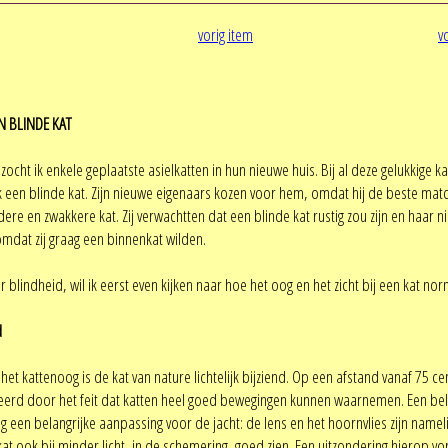
vorig item
v
N BLINDE KAT
ocht ik enkele geplaatste asielkatten in hun nieuwe huis. Bij al deze gelukkige k
een blinde kat. Zijn nieuwe eigenaars kozen voor hem, omdat hij de beste matc
re en zwakkere kat. Zij verwachtten dat een blinde kat rustig zou zijn en haar nie
omdat zij graag een binnenkat wilden.
er blindheid, wil ik eerst even kijken naar hoe het oog en het zicht bij een kat n
d
t kattenoog is de kat van nature lichtelijk bijziend. Op een afstand vanaf 75 cen
rd door het feit dat katten heel goed bewegingen kunnen waarnemen. Een belan
g een belangrijke aanpassing voor de jacht: de lens en het hoornvlies zijn namel
at ook bij minder licht, in de schemering, goed zien. Een uitzondering hierop vo