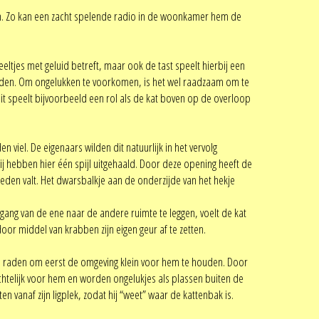
lpen. Zo kan een zacht spelende radio in de woonkamer hem de
ltjes met geluid betreft, maar ook de tast speelt hierbij een
rleiden. Om ongelukken te voorkomen, is het wel raadzaam om te
Dit speelt bijvoorbeeld een rol als de kat boven op de overloop
viel. De eigenaars wilden dit natuurlijk in het vervolg
j hebben hier één spijl uitgehaald. Door deze opening heeft de
neden valt. Het dwarsbalkje aan de onderzijde van het hekje
rgang van de ene naar de andere ruimte te leggen, voelt de kat
oor middel van krabben zijn eigen geur af te zetten.
an te raden om eerst de omgeving klein voor hem te houden. Door
ichtelijk voor hem en worden ongelukjes als plassen buiten de
n vanaf zijn ligplek, zodat hij “weet” waar de kattenbak is.