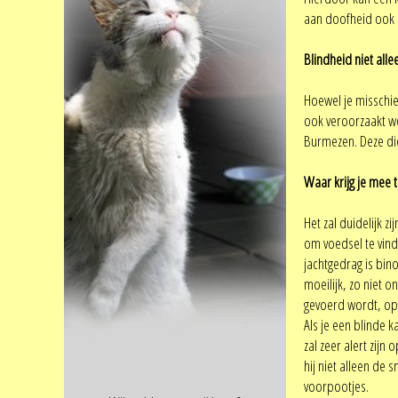
aan doofheid ook a
Blindheid niet all
Hoewel je misschie
ook veroorzaakt wo
Burmezen. Deze die
Waar krijg je mee 
Het zal duidelijk z
om voedsel te vind
jachtgedrag is bin
moeilijk, zo niet o
gevoerd wordt, op 
Als je een blinde k
zal zeer alert zijn
hij niet alleen de 
voorpootjes.