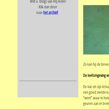
Wilt u blogs van mij lezen?
Klik dan door
naar
het archief
.
Zo kan hij de bree
De leefomgeving 
De kat zet zijn lic
een goed ziende ka
“weet” waar in huis
geuren aan te breng