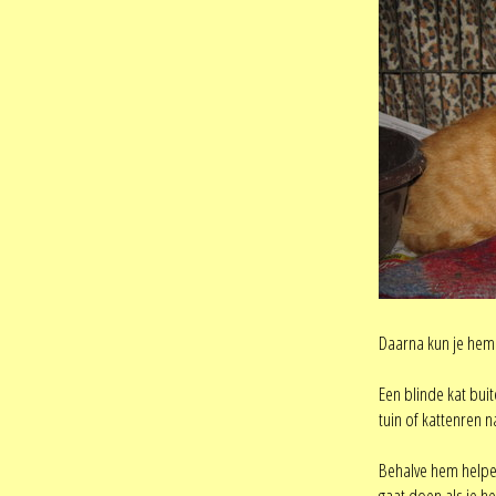
Daarna kun je hem 
Een blinde kat buit
tuin of kattenren n
Behalve hem helpen 
gaat doen als je he