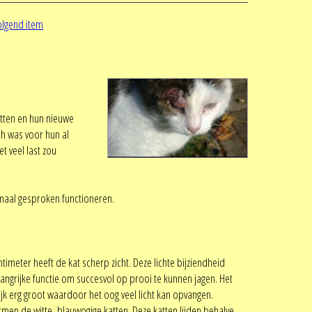
olgend item
atten en hun nieuwe
h was voor hun al
t veel last zou
ormaal gesproken functioneren.
timeter heeft de kat scherp zicht. Deze lichte bijziendheid
grijke functie om succesvol op prooi te kunnen jagen. Het
ijk erg groot waardoor het oog veel licht kan opvangen.
rmen de witte, blauwogige katten. Deze katten lijden behalve