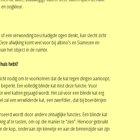
 en oogkleur.
ng of een verwonding beschadigde ogen denkt, kan slecht zicht
ze afwijking komt veel voor bij albino’s en Siamezen en
van het object in de ruimte.
 huis hebt?
het zicht nodig om te voorkomen dat de kat tegen dingen aanloopt,
beperkt. Een volledig blinde kat mist deze functie. Voor
 veel katten gejaagd wordt. Het zal voor een blinde kat erg
 Wel zal een verwilderde kat, een zwerfdier, dat bij boerderijen
enseerd wordt door andere zintuiglijke functies. Een blinde kat
ing af te tasten, om op die manier te “zien”. Hiervoor gebruikt
an de kop, onderaan zijn kinnetje en aan de binnenzijde van zijn