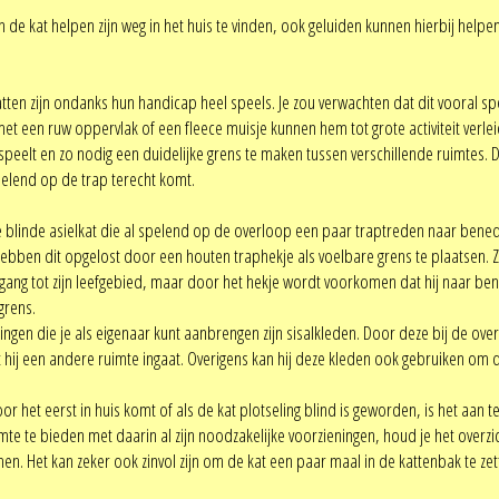
an de kat helpen zijn weg in het huis te vinden, ook geluiden kunnen hierbij he
ten zijn ondanks hun handicap heel speels. Je zou verwachten dat dit vooral spee
 met een ruw oppervlak of een fleece muisje kunnen hem tot grote activiteit ve
 speelt en zo nodig een duidelijke grens te maken tussen verschillende ruimtes. 
pelend op de trap terecht komt.
 blinde asielkat die al spelend op de overloop een paar traptreden naar beneden 
ebben dit opgelost door een houten traphekje als voelbare grens te plaatsen. Zi
oegang tot zijn leefgebied, maar door het hekje wordt voorkomen dat hij naar be
grens.
ngen die je als eigenaar kunt aanbrengen zijn sisalkleden. Door deze bij de ove
at hij een andere ruimte ingaat. Overigens kan hij deze kleden ook gebruiken om d
voor het eerst in huis komt of als de kat plotseling blind is geworden, is het a
mte te bieden met daarin al zijn noodzakelijke voorzieningen, houd je het overz
. Het kan zeker ook zinvol zijn om de kat een paar maal in de kattenbak te zette