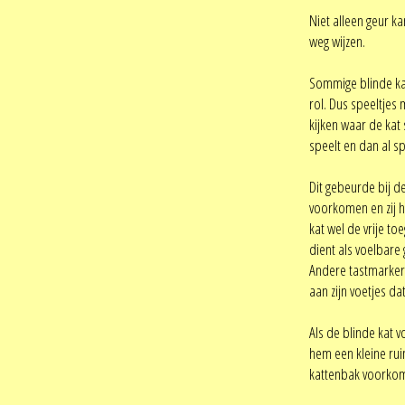
Niet alleen geur k
weg wijzen.
Sommige blinde kat
rol. Dus speeltjes
kijken waar de kat
speelt en dan al s
Dit gebeurde bij de
voorkomen en zij h
kat wel de vrije t
dient als voelbare 
Andere tastmarkeri
aan zijn voetjes d
Als de blinde kat 
hem een kleine rui
kattenbak voorkomen