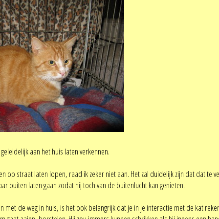
geleidelijk aan het huis laten verkennen.
en op straat laten lopen, raad ik zeker niet aan. Het zal duidelijk zijn dat dat t
aar buiten laten gaan zodat hij toch van de buitenlucht kan genieten.
met de weg in huis, is het ook belangrijk dat je in je interactie met de kat reke
m gaat aaien, borstelen. Hij zou immers kunnen schrikken als hij ineens een hand