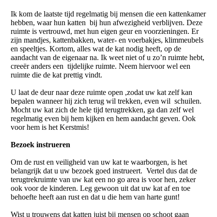
Ik kom de laatste tijd regelmatig bij mensen die een kattenkamer
hebben, waar hun katten bij hun afwezigheid verblijven. Deze
ruimte is vertrouwd, met hun eigen geur en voorzieningen. Er
zijn mandjes, kattenbakken, water- en voerbakjes, klimmeubels
en speeltjes. Kortom, alles wat de kat nodig heeft, op de
aandacht van de eigenaar na. Ik weet niet of u zo’n ruimte hebt,
creeër anders een tijdelijke ruimte. Neem hiervoor wel een
ruimte die de kat prettig vindt.
U laat de deur naar deze ruimte open ,zodat uw kat zelf kan
bepalen wanneer hij zich terug wil trekken, even wil schuilen.
Mocht uw kat zich de hele tijd terugtrekken, ga dan zelf wel
regelmatig even bij hem kijken en hem aandacht geven. Ook
voor hem is het Kerstmis!
Bezoek instrueren
Om de rust en veiligheid van uw kat te waarborgen, is het
belangrijk dat u uw bezoek goed instrueert. Vertel dus dat de
terugtrekruimte van uw kat een no go area is voor hen, zeker
ook voor de kinderen. Leg gewoon uit dat uw kat af en toe
behoefte heeft aan rust en dat u die hem van harte gunt!
Wist u trouwens dat katten juist bij mensen op schoot gaan