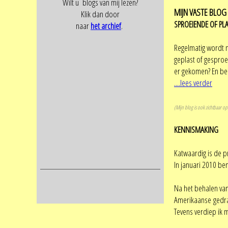
Wilt u blogs van mij lezen?
MIJN VASTE BLOG
Klik dan door
SPROEIENDE
OF PL
naar
het archief
.
Regelmatig wordt m
geplast of gesproe
er gekomen? En bel
....lees verder
(Mijn blog is ook zichtbaar op
KENNISMAKING
Katwaardig is de p
In januari 2010 be
Na het behalen van
Amerikaanse gedr
Tevens verdiep ik 