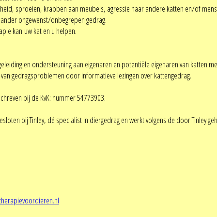
ijkheid, sproeien, krabben aan meubels, agressie naar andere katten en/of me
of ander ongewenst/onbegrepen gedrag.
pie kan uw kat en u helpen.
geleiding en ondersteuning aan eigenaren en potentiële eigenaren van katten 
van gedragsproblemen door informatieve lezingen over kattengedrag.
eschreven bij de KvK: nummer 54773903.
esloten bij Tinley, dé specialist in diergedrag en werkt volgens de door Tinley g
therapievoordieren.nl