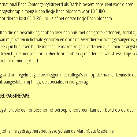
ternational Bach Center geregistreerd als Bach bloesem consulent voor dieren.
edragstherapie meng ik een flesje Bach bloesem voor 10 EURO.
oor dieren kost 60 EURO, inclusief het eerste flesje Bach bloesem.
atten die de beschikking hebben over een huis met een grote kattenren, zodat zij 
an mijn katten in het wild geboren en door de zwerfdierenopvang gevangen is, 
ee zij in hun leven bij de mensen te maken krijgen, vertonen zij nu minder ang
et leven bij de mensen horen. Hierdoor hebben zij minder last van stress, blijv
ien of onzindelijkheid.
ig vind om regelmatig te overleggen met collega's om op die manier kennis te del
k aangesloten bij Tinley, dé specialist in diergedrag.
 GEDRAGSTHERAPIE
gstherapie een onbeschermd beroep is-iedereen kan een bord op de deur spij
g tot feline gedragstherapeut gevolgd aan de MartinGausAcademie.