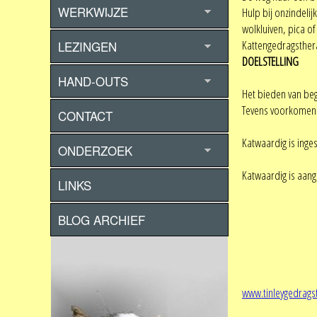
WERKWIJZE
Hulp bij onzindel
wolkluiven, pica 
Kattengedragsthera
LEZINGEN
DOELSTELLING
HAND-OUTS
Het bieden van be
Tevens voorkomen 
CONTACT
Katwaardig is ing
ONDERZOEK
Katwaardig is aang
LINKS
BLOG ARCHIEF
www.tinleygedrags