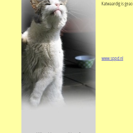
Katwaardig is geac
www.sppd.nl