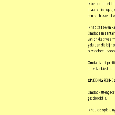
Ik ben door het In
In aanvulling op g
Een Bach consult v
Ik heb zelf zeven k
Omdat een aantal v
van prikkels waarm
geluiden die bij h
bijvoorbeeld sproe
Omdat ik het prett
het vakgebied ben i
OPLEIDING FELINE
Omdat kattengedra
geschoold is.
Ik heb de opleidin