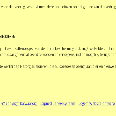
ist voor diergedrag, verzorgt meerdere opleidingen op het gebied van diergedrag
SIELDIEREN
r bij het zwerfkattenproject van de dierenbescherming afdeling OverGelder: het 
 om daar geneutraliseerd te worden en vervolgens, indien mogelijk, terugzetten
 de werkgroep Nazorg asieldieren, die huisbezoeken brengt aan dier en nieuwe 
© copyright Katwaardig
|
Scipned Beheersysteem
|
Cogem Website-ontwerp