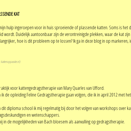
ASSENDE KAT
ijn hulp ingeroepen voor in huis sproeiende of plassende katten. Soms is het de
id wordt. Duidelijk aantoonbaar zijn de verontreinigde plekken, waar de kat zij
angrijker, hoe is dit probleem op te lossen? Ik ga in deze blog in op markeren,
:
kattenoppassite.nl)
raktijk voor kattengedragstherapie van Mary Quarles van Ufford.
n ik de opleiding Feline Gedragstherapie gaan volgen, die ik in april 2012 met 
 dit diploma school ik mij regelmatig bij door het volgen van workshops over 
agsdeskundigen en wetenschappers.
mij in de mogelijkheden van Bach bloesem als aanvulling op gedragstherapie.