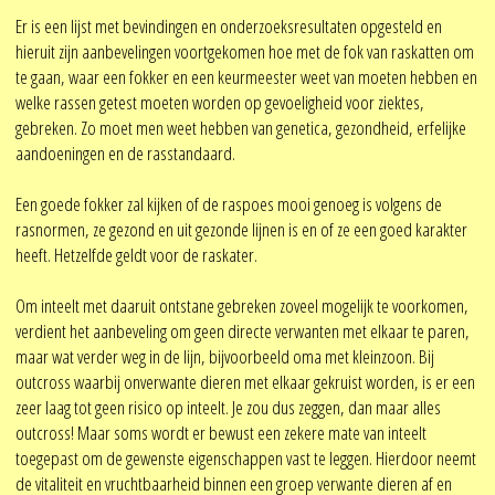
Er is een lijst met bevindingen en onderzoeksresultaten opgesteld en
hieruit zijn aanbevelingen voortgekomen hoe met de fok van raskatten om
te gaan, waar een fokker en een keurmeester weet van moeten hebben en
welke rassen getest moeten worden op gevoeligheid voor ziektes,
gebreken. Zo moet men weet hebben van genetica, gezondheid, erfelijke
aandoeningen en de rasstandaard.
Een goede fokker zal kijken of de raspoes mooi genoeg is volgens de
rasnormen, ze gezond en uit gezonde lijnen is en of ze een goed karakter
heeft. Hetzelfde geldt voor de raskater.
Om inteelt met daaruit ontstane gebreken zoveel mogelijk te voorkomen,
verdient het aanbeveling om geen directe verwanten met elkaar te paren,
maar wat verder weg in de lijn, bijvoorbeeld oma met kleinzoon. Bij
outcross waarbij onverwante dieren met elkaar gekruist worden, is er een
zeer laag tot geen risico op inteelt. Je zou dus zeggen, dan maar alles
outcross! Maar soms wordt er bewust een zekere mate van inteelt
toegepast om de gewenste eigenschappen vast te leggen. Hierdoor neemt
de vitaliteit en vruchtbaarheid binnen een groep verwante dieren af en