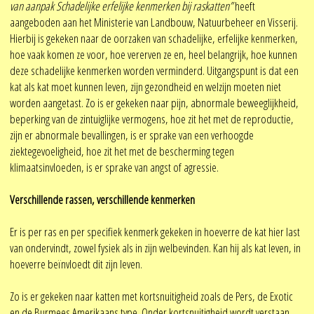
van aanpak Schadelijke erfelijke kenmerken bij raskatten”
heeft
aangeboden aan het Ministerie van Landbouw, Natuurbeheer en Visserij.
Hierbij is gekeken naar de oorzaken van schadelijke, erfelijke kenmerken,
hoe vaak komen ze voor, hoe vererven ze en, heel belangrijk, hoe kunnen
deze schadelijke kenmerken worden verminderd. Uitgangspunt is dat een
kat als kat moet kunnen leven, zijn gezondheid en welzijn moeten niet
worden aangetast. Zo is er gekeken naar pijn, abnormale beweeglijkheid,
beperking van de zintuiglijke vermogens, hoe zit het met de reproductie,
zijn er abnormale bevallingen, is er sprake van een verhoogde
ziektegevoeligheid, hoe zit het met de bescherming tegen
klimaatsinvloeden, is er sprake van angst of agressie.
Verschillende rassen, verschillende kenmerken
Er is per ras en per specifiek kenmerk gekeken in hoeverre de kat hier last
van ondervindt, zowel fysiek als in zijn welbevinden. Kan hij als kat leven, in
hoeverre beïnvloedt dit zijn leven.
Zo is er gekeken naar katten met kortsnuitigheid zoals de Pers, de Exotic
en de Burmees Amerikaans type. Onder kortsnuitigheid wordt verstaan