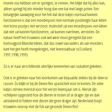
moeite zou hebben om te springen, te rennen. Het blijkt dat hij alles kan,
alleen springt hij iets minder hoog dan een kat met lange poten. Een
belangrijke aanwijzing voor het feit dat deze katjes normaal kunnen
functioneren is dat een moederpoes met normale pootlengte haar kitten
met korte pootjes niet verstoot. Instinctief zal een moederpoes een kitten
dat niet zal kunnen functioneren, zal kunnen overleven, verstoten. De
natuur heeft het trouwens ook wel weer mooi geregeld dat een
homozygoot Munckin kitten, dat dus zowel van vaders als van moeders
kant het gen heeft meegekregen, niet levensvatbaar is(Scollard,
1997,1998,1999).
Zo is er naar verschillende uiterlijke kenmerken van raskatten gekeken.
Ook is er gekeken naar het voorkomen van bepaalde ziektes bij de diverse
rassen. Zo blijkt er bij de Devon Rex spasticiteit voor te komen. De zieke
katjes sterven meestal voor het eerste levensjaar om is. Hieruit zijn
richtlijnen opgesteld hoe de dieren te testen of ze drager zijn en dan
uitsluitend te fokken met dieren die geen drager zijn. Nederland loopt
trouwens voorop met de fok van gezonde Devon Rex!