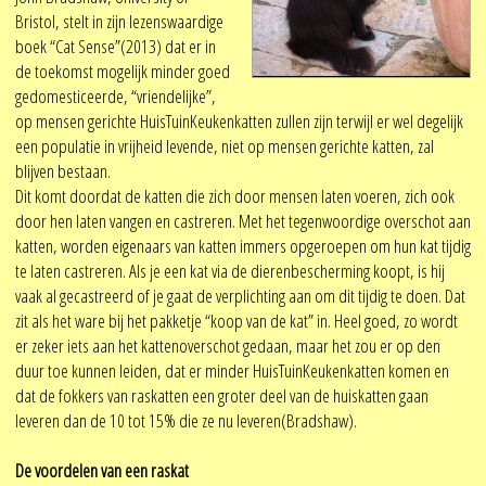
Bristol, stelt in zijn lezenswaardige
boek “Cat Sense”(2013) dat er in
de toekomst mogelijk minder goed
gedomesticeerde, “vriendelijke”,
op mensen gerichte HuisTuinKeukenkatten zullen zijn terwijl er wel degelijk
een populatie in vrijheid levende, niet op mensen gerichte katten, zal
blijven bestaan.
Dit komt doordat de katten die zich door mensen laten voeren, zich ook
door hen laten vangen en castreren. Met het tegenwoordige overschot aan
katten, worden eigenaars van katten immers opgeroepen om hun kat tijdig
te laten castreren. Als je een kat via de dierenbescherming koopt, is hij
vaak al gecastreerd of je gaat de verplichting aan om dit tijdig te doen. Dat
zit als het ware bij het pakketje “koop van de kat” in. Heel goed, zo wordt
er zeker iets aan het kattenoverschot gedaan, maar het zou er op den
duur toe kunnen leiden, dat er minder HuisTuinKeukenkatten komen en
dat de fokkers van raskatten een groter deel van de huiskatten gaan
leveren dan de 10 tot 15% die ze nu leveren(Bradshaw).
De voordelen van een raskat