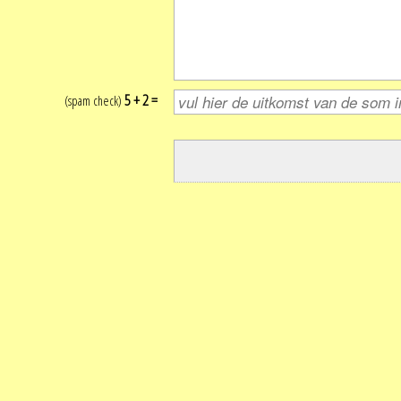
5 + 2 =
(spam check)