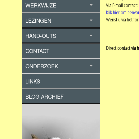
WERKWIJZE
Via E-mail contact:
Klik hier om eenvo
Wenst u via het fo
LEZINGEN
HAND-OUTS
Direct contact via 
CONTACT
ONDERZOEK
LINKS
BLOG ARCHIEF